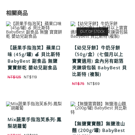
相關商品
OUT OF STOCK
【蔬果手指泡芙】蘋果口
【幼兒牙餅】牛奶牙餅
味 (45g/罐) 🍏 貝比斯特
（50g/盒）(七個月以上
BabyBest 副食品 無鹽
寶寶適用) 盒內另有鋁箔
寶寶餅乾 嬰幼兒副食品
夾鍊袋包裝 BabyBest 貝
比斯特 (複製)
NT$
125
NT$
119
NT$
75
NT$
69
Mix蔬果手指泡芙系列-鳳
【無鹽寶寶麵】無鹽淮山
梨胡蘿蔔
麵 (200g/罐) BabyBest