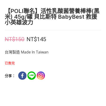
【POLI聯名】活性乳酸菌營養棒棒(黑
米) 45g/罐 貝比斯特 BabyBest 救援
小英雄波力
NT$
150
NT$
145
台灣製造 Made In Taiwan
已售完
分享：