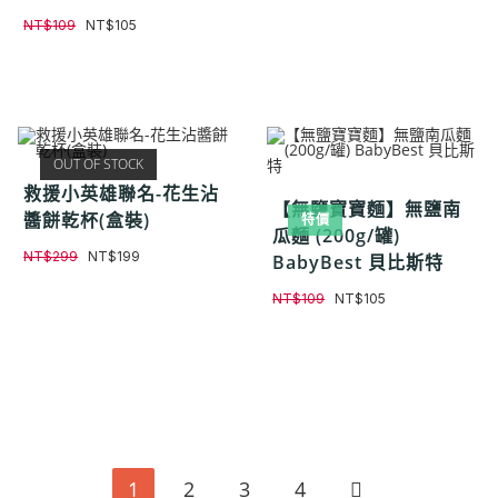
NT$
109
NT$
105
OUT OF STOCK
救援小英雄聯名-花生沾
【無鹽寶寶麵】無鹽南
醬餅乾杯(盒裝)
特價
瓜麵 (200g/罐)
NT$
299
NT$
199
BabyBest 貝比斯特
NT$
109
NT$
105
1
2
3
4