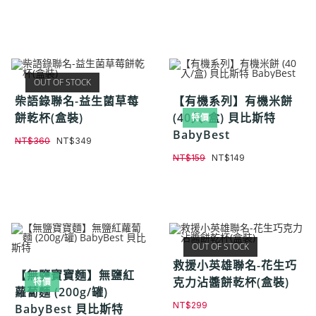
OUT OF STOCK
柴語錄聯名-益生菌草莓
【有機系列】有機米餅
餅乾杯(盒裝)
(40入/盒) 貝比斯特
特價
BabyBest
NT$
360
NT$
349
NT$
159
NT$
149
OUT OF STOCK
救援小英雄聯名-花生巧
【無鹽寶寶麵】無鹽紅
克力沾醬餅乾杯(盒裝)
特價
蘿蔔麵 (200g/罐)
NT$
299
BabyBest 貝比斯特