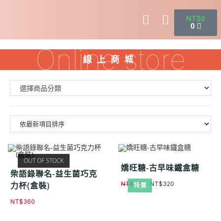
NT$
0
0
Online store
線上商城
OUT OF STOCK
嬌旺糖-古早味鐵盒糖
柴語錄聯名-益生菌巧克
力杯(盒裝)
NT$
349
NT$
320
特價
NT$
360