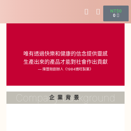
NT$
0
0
唯有透過快樂和健康的信念提供靈感
生產出來的產品才能對社會作出貢獻
— 陳豐剛創辦人《1984嬌旺製菓》
Company background
企業背景