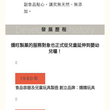
副食品點心，講究無天然、無添
加。
Development history
發展歷程
嬌旺製菓的服務對象也正式從兒童延伸到嬰幼
兒囉！
1980年
食品容器及兒童玩具製造 創立品牌：嬌嬌玩具