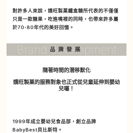
對許多人來說，嬌旺製菓鐵盒糖所代表的不僅僅
只是一款糖果，吃進嘴裡的同時，也帶來許多屬
於70-80年代的美好回憶。
Brand development
品牌發展
隨著時間的潛移默化
嬌旺製菓的服務對象也正式從兒童延伸到嬰幼
兒囉！
1999年成立嬰幼兒食品部，創立品牌
BabyBest貝比斯特。