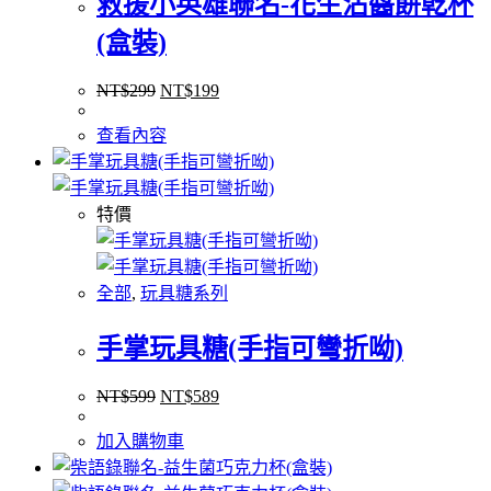
救援小英雄聯名-花生沾醬餅乾杯
(盒裝)
NT$
299
NT$
199
查看內容
特價
全部
,
玩具糖系列
手掌玩具糖(手指可彎折呦)
NT$
599
NT$
589
加入購物車