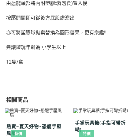
由恐龍頭部將內附塑膠球(勿食)置入後
按壓開關即可從後方屁股處溜出
亦可將塑膠球拋棄替換為圓形糖果，更有樂趣!!
建議遊玩年齡為:小學生以上
12隻/盒
相關商品
手掌玩具糖(手指可彎折
熱賣~夏天好物~恐龍手壓
呦)
風扇
特價
特價