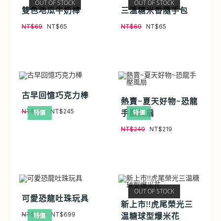
OUT OF STOCK
OUT OF STOCK
雙色地瓜牛奶棒
三溫糖米香隨手包
NT$
69
NT$
65
NT$
69
NT$
65
古早回憶巧克力棒
熱賣~夏天好物~恐龍
手壓風扇
NT$
249
NT$
245
特價
特價
NT$
240
NT$
219
OUT OF STOCK
可愛恐龍吐珠玩具
新上市!!虎尾榮光三
温糖球型爆米花
NT$
799
NT$
699
特價