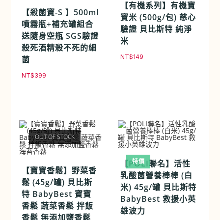
【有機系列】有機寶
【殺菌寶-S 】500ml
寶米 (500g/包) 慈心
噴霧瓶+補充罐組合
驗證 貝比斯特 純淨
送隨身空瓶 SGS驗證
米
殺死酒精殺不死的細
NT$
149
菌
NT$
399
OUT OF STOCK
特價
【POLI聯名】活性
【寶寶香鬆】野菜香
乳酸菌營養棒棒 (白
鬆 (45g/罐) 貝比斯
米) 45g/罐 貝比斯特
特 BabyBest 寶寶
BabyBest 救援小英
香鬆 蔬菜香鬆 拌飯
雄波力
香鬆 無添加鹽香鬆